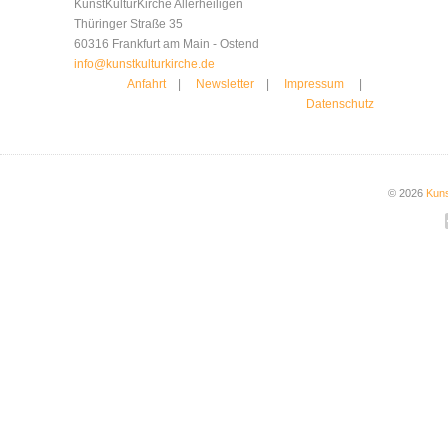
KunstKulturKirche Allerheiligen
Thüringer Straße 35
60316 Frankfurt am Main - Ostend
info@kunstkulturkirche.de
Anfahrt
|
Newsletter
|
Impressum
|
Datenschutz
© 2026
Kuns