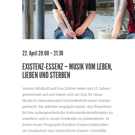
22. April 20:00 – 21:30
EXISTENZ-ESSENZ – MUSIK VOM LEBEN,
LIEBEN UND STERBEN
Verena Wüsthoff und Eva Zöllner treten seit 15 Jahren
gemeinsam auf und haben sich als Duo für Neue
Musik im internationalen Konzertbetrieb einen Namen
gemacht. Sie arbeiten engagiert daran, das Repertoire
für ihre außergewöhnliche Instrumentenkombination zu
erweitern und in neuen Kontexten zu präsentieren. In
ihrem neuen Programm Existenz-Essenz beleuchten
sie musikalisch das menschliche Dasein: Unerfüllte