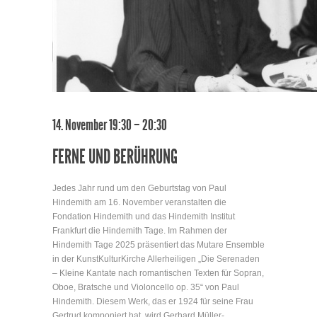
14. November 19:30 – 20:30
FERNE UND BERÜHRUNG
Jedes Jahr rund um den Geburtstag von Paul
Hindemith am 16. November veranstalten die
Fondation Hindemith und das Hindemith Institut
Frankfurt die Hindemith Tage. Im Rahmen der
Hindemith Tage 2025 präsentiert das Mutare Ensemble
in der KunstKulturKirche Allerheiligen „Die Serenaden
– Kleine Kantate nach romantischen Texten für Sopran,
Oboe, Bratsche und Violoncello op. 35“ von Paul
Hindemith. Diesem Werk, das er 1924 für seine Frau
Gertrud komponiert hat, wird Gerhard Müller-