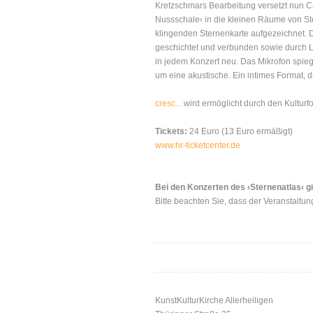
Kretzschmars Bearbeitung versetzt nun 
Nussschale‹ in die kleinen Räume von St
klingenden Sternenkarte aufgezeichnet. D
geschichtet und verbunden sowie durch L
in jedem Konzert neu. Das Mikrofon spieg
um eine akustische. Ein intimes Format,
cresc...
wird ermöglicht durch den Kulturf
Tickets:
24 Euro (13 Euro ermäßigt)
www.hr-ticketcenter.de
Bei den Konzerten des ›Sternenatlas‹ gi
Bitte beachten Sie, dass der Veranstaltungs
KunstKulturKirche Allerheiligen