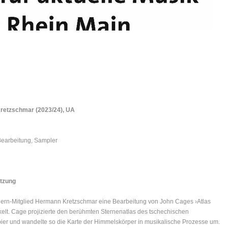
Kretzschmar (2023/24), UA
Bearbeitung, Sampler
tzung
ern-Mitglied Hermann Kretzschmar eine Bearbeitung von John Cages ›Atlas
ickelt. Cage projizierte den berühmten Sternenatlas des tschechischen
er und wandelte so die Karte der Himmelskörper in musikalische Prozesse um.