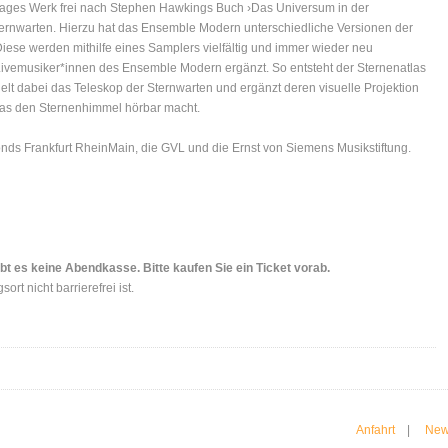
Cages Werk frei nach Stephen Hawkings Buch ›Das Universum in der
ernwarten. Hierzu hat das Ensemble Modern unterschiedliche Versionen der
iese werden mithilfe eines Samplers vielfältig und immer wieder neu
ivemusiker*innen des Ensemble Modern ergänzt. So entsteht der Sternenatlas
elt dabei das Teleskop der Sternwarten und ergänzt deren visuelle Projektion
 das den Sternenhimmel hörbar macht.
onds Frankfurt RheinMain, die GVL und die Ernst von Siemens Musikstiftung.
bt es keine Abendkasse. Bitte kaufen Sie ein Ticket vorab.
ort nicht barrierefrei ist.
Anfahrt
|
New