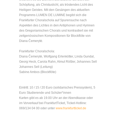
Schöpfung, als Christuslicht, als tröstendes Licht des
Heiligen Geistes. Mit den Gesängen des aktuellen
Programms LUMEN DE LUMINE begibt sich die
Frankfurter Choralschola auf Spurensuche nach
Aspekten des Lichtes in den Antiphonen und Hymnen
des Gregorianischen Chorals und kontrastiert sie mit
zeitgenössischen Kompositionen für Blockflöte von
Diana Čemerytė.
Frankfurter Choralschola:
Diana Čemerytė, Wolfgang Erlenkötter, Linda Gundal,
Georg Heck, Carola Rahn, Almut Rößler, Johannes Sell
Johannes Sell (Leitung)
Sabine Ambos (Blockflöte)
Eintritt: 10 / 15 / 20 Euro (solidarisches Preissystem), 5
Euro Studierende und Schüler*innen
Karten gibt es ab 19.00 Uhr an der Abendkasse oder
im Vorverkauf bei FrankfurtTicket, Ticket-Hotline:
069/134 04 00 oder unter
www.frankfurtticket.de