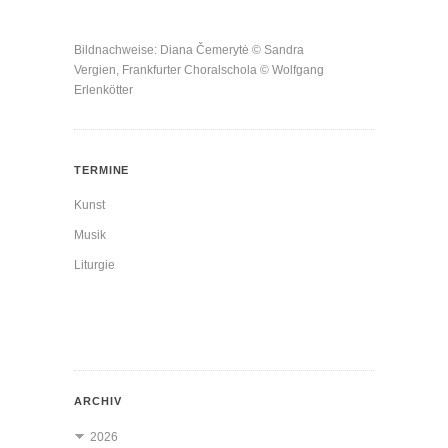
Bildnachweise: Diana Čemerytė © Sandra
Vergien, Frankfurter Choralschola © Wolfgang
Erlenkötter
TERMINE
Kunst
Musik
Liturgie
ARCHIV
2026