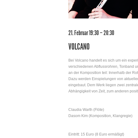
21. Februar 19:30 – 20:30
VOLCANO
Bei Volcano handelt es sich um ein experi
verschiedenen Abflussrohren, Tonband un
an der Komposition teil: Innerhalb der Ro
Dazu werden Einspielungen von aktuell
eingebaut. Dem Werk liegen zwei zentral
Abhängigkeit von Zeit, zum anderen positi
Claudia Warth (Flöte)
Dasom Kim (Komposition, Klangregie)
Eintritt: 15 Euro (8 Euro ermäßigt)