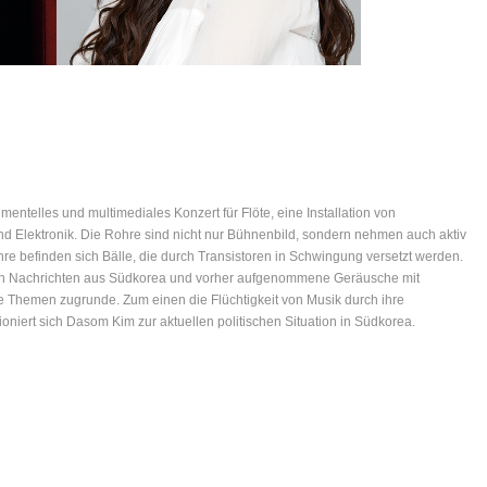
mentelles und multimediales Konzert für Flöte, eine Installation von
d Elektronik. Die Rohre sind nicht nur Bühnenbild, sondern nehmen auch aktiv
hre befinden sich Bälle, die durch Transistoren in Schwingung versetzt werden.
en Nachrichten aus Südkorea und vorher aufgenommene Geräusche mit
e Themen zugrunde. Zum einen die Flüchtigkeit von Musik durch ihre
oniert sich Dasom Kim zur aktuellen politischen Situation in Südkorea.