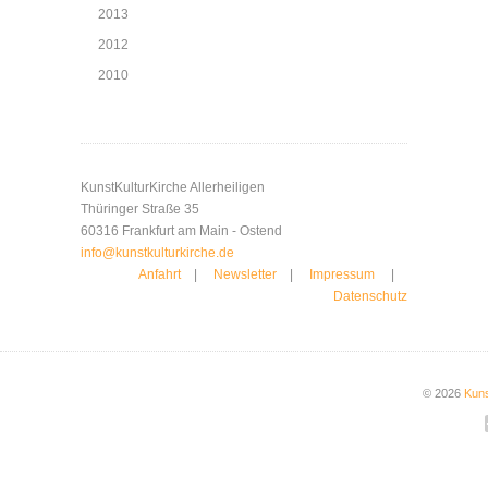
2013
2012
2010
KunstKulturKirche Allerheiligen
Thüringer Straße 35
60316 Frankfurt am Main - Ostend
info@kunstkulturkirche.de
Anfahrt
|
Newsletter
|
Impressum
|
Datenschutz
© 2026
Kuns