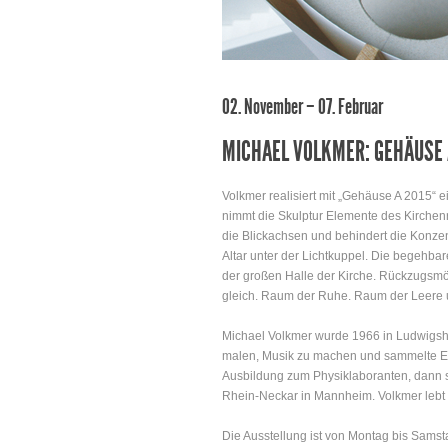
02. November – 07. Februar
MICHAEL VOLKMER: GEHÄUSE 
Volkmer realisiert mit „Gehäuse A 2015“ e
nimmt die Skulptur Elemente des Kirchenr
die Blickachsen und behindert die Konzen
Altar unter der Lichtkuppel. Die begehb
der großen Halle der Kirche. Rückzugsm
gleich. Raum der Ruhe. Raum der Leere u
Michael Volkmer wurde 1966 in Ludwigsha
malen, Musik zu machen und sammelte Erf
Ausbildung zum Physiklaboranten, dann s
Rhein-Neckar in Mannheim. Volkmer lebt 
Die Ausstellung ist von Montag bis Sams