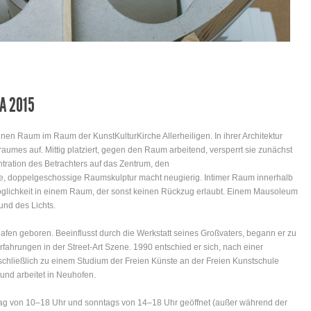
A 2015
inen Raum im Raum der KunstKulturKirche Allerheiligen. In ihrer Architektur
aumes auf. Mittig platziert, gegen den Raum arbeitend, versperrt sie zunächst
tration des Betrachters auf das Zentrum, den
are, doppelgeschossige Raumskulptur macht neugierig. Intimer Raum innerhalb
öglichkeit in einem Raum, der sonst keinen Rückzug erlaubt. Einem Mausoleum
nd des Lichts.
fen geboren. Beeinflusst durch die Werkstatt seines Großvaters, begann er zu
ahrungen in der Street-Art Szene. 1990 entschied er sich, nach einer
chließlich zu einem Studium der Freien Künste an der Freien Kunstschule
und arbeitet in Neuhofen.
tag von 10–18 Uhr und sonntags von 14–18 Uhr geöffnet (außer während der