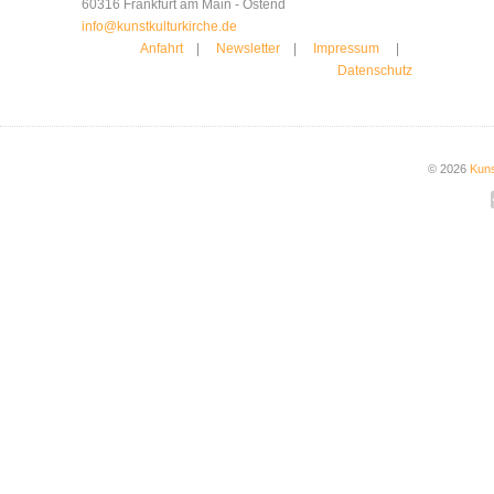
60316 Frankfurt am Main - Ostend
info@kunstkulturkirche.de
Anfahrt
|
Newsletter
|
Impressum
|
Datenschutz
© 2026
Kuns