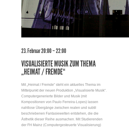
23. Februar 20:00 – 22:00
VISUALISIERTE MUSIK ZUM THEMA
„HEIMAT / FREMDE“
Mit „Heimat / Fremde“ steht ein aktuelles Thema im
Mittelpunkt der neuen Produktion „Visualisierte Musik“.
Computergenerierte Bilder und Musik (mit
Kompositionen von Paulo Ferreira-Lopes) lassen
nahtlose Übergänge zwischen realen und subtil
beschriebenen Fantasiewelten entstehen, die die
Ästhetik dieser Reihe ausmachen. Mit Studierenden
der FH Mainz (Computergesteuerte Visualisierung)