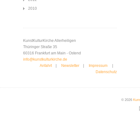
2010
KunstKulturKirche Allerheiligen
Thüringer Straße 35
60316 Frankfurt am Main - Ostend
info@kunstkulturkirche.de
Anfahrt
|
Newsletter
|
Impressum
|
Datenschutz
© 2026
Kuns