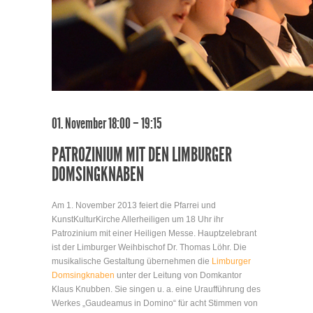
01. November 18:00 – 19:15
PATROZINIUM MIT DEN LIMBURGER
DOMSINGKNABEN
Am 1. November 2013 feiert die Pfarrei und
KunstKulturKirche Allerheiligen um 18 Uhr ihr
Patrozinium mit einer Heiligen Messe. Hauptzelebrant
ist der Limburger Weihbischof Dr. Thomas Löhr. Die
musikalische Gestaltung übernehmen die
Limburger
Domsingknaben
unter der Leitung von Domkantor
Klaus Knubben. Sie singen u. a. eine Uraufführung des
Werkes „Gaudeamus in Domino“ für acht Stimmen von