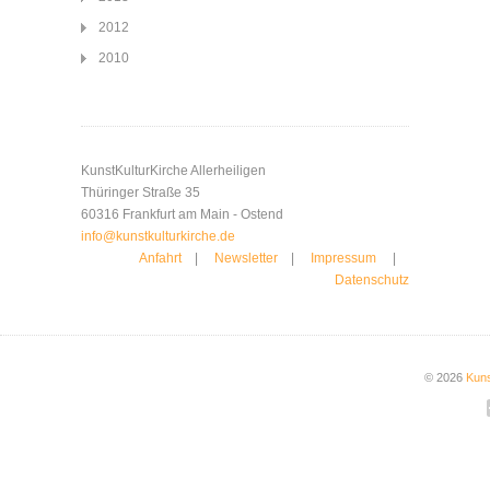
2012
2010
KunstKulturKirche Allerheiligen
Thüringer Straße 35
60316 Frankfurt am Main - Ostend
info@kunstkulturkirche.de
Anfahrt
|
Newsletter
|
Impressum
|
Datenschutz
© 2026
Kuns