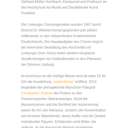
Gerhard Müller-Hornbach, Komponist und Professor an
der Hochschule für Musik und Darstellende Kunst
Frankfurt.
Die Limburger Domsingknaben wurden 1967 durch
Bischof Dr. Wilhelm Kempf gegründet und zählen
mittlerweile zu den bekanntesten Knabenchören
Deutschlands. Die Hauptaufgabe des Chores liegt in
der feierlichen Gestaltung des Hochamtes im
Limburger Dom. Hinzu treten weitere liturgische
Verpflichtungen bei Gottesdiensten in den Pfarreien
der Diözese Limburg.
Im Anschluss an die Heilige Messe wird ab etwa 19.30
Uhr die Ausstellung
„seelenblicke“
eröffnet. 2010
begleitete der preisgekrönte Münchner Fotograf
Christopher Thomas
die Proben zu den
Passionsspielen Oberammergau. Nicht die
Massenszenen und die Buntheit der Inszenierung
waren für ihn von Interesse, sondern die Konzentration
auf einzelne Mitwirkende, deren Antlitz und die Gestalt
individueller Figuren. Entstanden sind Bilder, die
zeitlose, an die klassische Malerei angelehnte