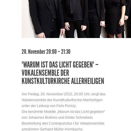
20. November 20:00 – 21:30
"WARUM IST DAS LICHT GEGEBEN" –
VOKALENSEMBLE DER
KUNSTKULTURKIRCHE ALLERHEILIGEN
Am Freitag, 20. November 2015, 20.00 Uhr, singt das
Vokalensemble der KunstKulturKirche Allerheiligen
unter der Leitung von Felix Ponizy.
Die berühmte Motette „Warum ist das Licht gegeben“
von Johannes Brahms und Dieter Schnebels
Bearbeitung des Contrapunctus I für Vokalensemble
umrahmen Gerhard Müller-Hornbachs