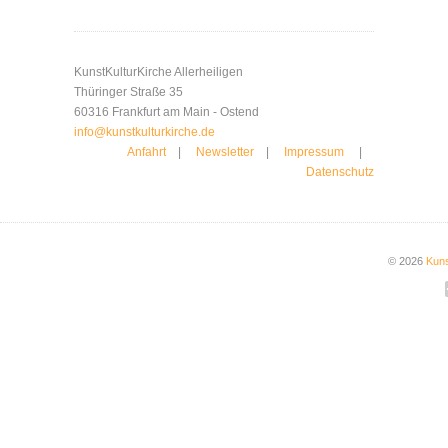
KunstKulturKirche Allerheiligen
Thüringer Straße 35
60316 Frankfurt am Main - Ostend
info@kunstkulturkirche.de
Anfahrt
|
Newsletter
|
Impressum
|
Datenschutz
© 2026
Kuns