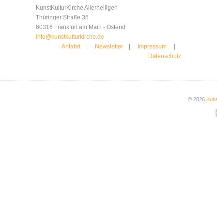
KunstKulturKirche Allerheiligen
Thüringer Straße 35
60316 Frankfurt am Main - Ostend
info@kunstkulturkirche.de
Anfahrt
|
Newsletter
|
Impressum
|
Datenschutz
© 2026
Kuns