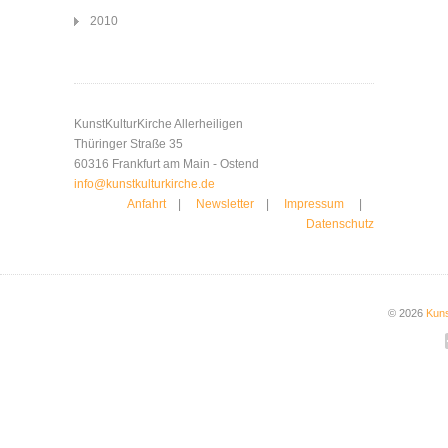
2010
KunstKulturKirche Allerheiligen
Thüringer Straße 35
60316 Frankfurt am Main - Ostend
info@kunstkulturkirche.de
Anfahrt
|
Newsletter
|
Impressum
|
Datenschutz
© 2026
Kuns