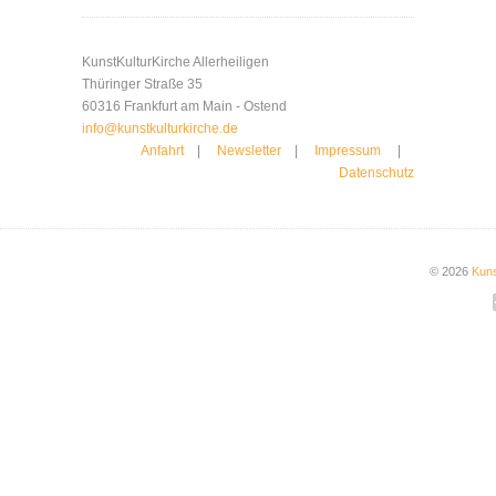
KunstKulturKirche Allerheiligen
Thüringer Straße 35
60316 Frankfurt am Main - Ostend
info@kunstkulturkirche.de
Anfahrt
|
Newsletter
|
Impressum
|
Datenschutz
© 2026
Kuns