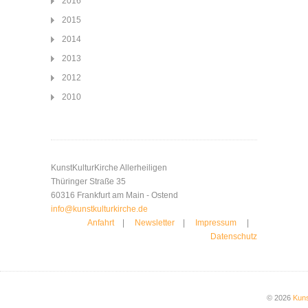
2016
2015
2014
2013
2012
2010
KunstKulturKirche Allerheiligen
Thüringer Straße 35
60316 Frankfurt am Main - Ostend
info@kunstkulturkirche.de
Anfahrt
|
Newsletter
|
Impressum
|
Datenschutz
© 2026
Kuns