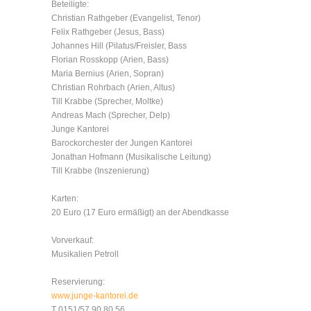
Beteiligte:
Christian Rathgeber (Evangelist, Tenor)
Felix Rathgeber (Jesus, Bass)
Johannes Hill (Pilatus/Freisler, Bass
Florian Rosskopp (Arien, Bass)
Maria Bernius (Arien, Sopran)
Christian Rohrbach (Arien, Altus)
Till Krabbe (Sprecher, Moltke)
Andreas Mach (Sprecher, Delp)
Junge Kantorei
Barockorchester der Jungen Kantorei
Jonathan Hofmann (Musikalische Leitung)
Till Krabbe (Inszenierung)
Karten:
20 Euro (17 Euro ermäßigt) an der Abendkasse
Vorverkauf:
Musikalien Petroll
Reservierung:
www.junge-kantorei.de
T 0151/57 90 80 56