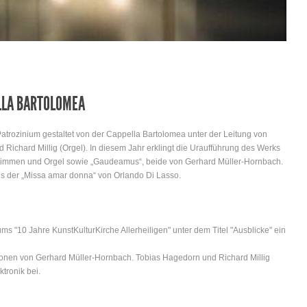
LLA BARTOLOMEA
atrozinium gestaltet von der Cappella Bartolomea unter der Leitung von
Richard Millig (Orgel). In diesem Jahr erklingt die Uraufführung des Werks
 Stimmen und Orgel sowie „Gaudeamus“, beide von Gerhard Müller-Hornbach.
us der „Missa amar donna“ von Orlando Di Lasso.
ums "10 Jahre KunstKulturKirche Allerheiligen" unter dem Titel "Ausblicke" ein
onen von Gerhard Müller-Hornbach. Tobias Hagedorn und Richard Millig
ktronik bei.