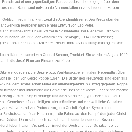
t. Er steht auf einem gegenläufigen Parabelpodest – heute gegenüber dem
m gesamten Raum sind polygonale Marmorplatten in verschiedenen Farben
r, Goldschmied in Frankfurt, zeigt die Abendmahlszene. Das Kreuz über dem
ndwerklich bearbeitet nach einem Entwurf von Leo Peter.
jahr ist unbekannt. Er war Pfarrer in Sossenheim und Niederrad. 1927–29
und München; ab 1929 der katholischen Theologie, 1934 Priesterweihe;
 des Frankfurter Domes Mitte der 1980er Jahre (Ausstellungskatalog im Dom-
eten Händen stammt von Gertrud Scherer, Frankfurt. Sie wurde im August 1949
ist auch die Josef-Figur am Eingang zur Kapelle.
 Gitterwerk getrennt die Seiten- bzw. Werktagskapelle mit dem Nebenaltar. Über
en von Heiligen von Georg Poppe (1947). Die Bilder des Kreuzwegs sind ebenfalls
947 bei dem schlesischen Maler ein Allerheiligenbild in Auftrag gegeben. Poppe
d Kirchgässner informierte die Gemeinde über seine Vorstellungen: "Ich machte
n Bezug zum Messopfer vorliege und dass Maria ein „Typus ecclesiae“ sei. Die
e als Gemeinschaft der Heiligen. Vier männliche und vier weibliche Gestalten
, vier Märtyrer und vier Professoren, jede Gestalt trägt ein Symbol in den
der Bischofsstab auf das Hirtenamt,….die Fahne auf den Kampf, den jeder Christ
se Dulden. Dann schrieb ich, ich sähe auch einen besonderen Bezug zu
zu durchleben hätten. Michael, der Engel der Deutschen, der Schutzengel der
n,….Hedwig, die Polin und Schlesierin, Landesmutter, Patronin der Flüchtlinge