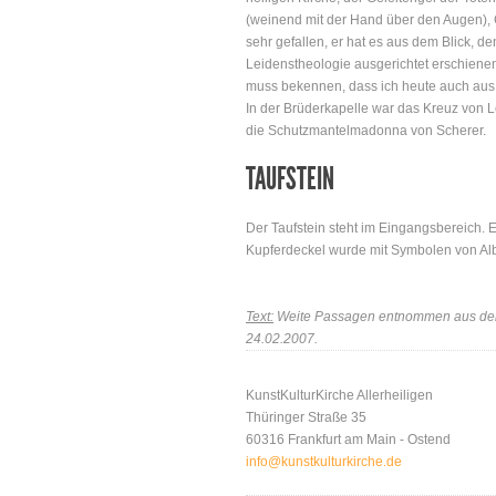
(weinend mit der Hand über den Augen), 
sehr gefallen, er hat es aus dem Blick, d
Leidenstheologie ausgerichtet erschienen s
muss bekennen, dass ich heute auch aus 
In der Brüderkapelle war das Kreuz von L
die Schutzmantelmadonna von Scherer.
TAUFSTEIN
Der Taufstein steht im Eingangsbereich. E
Kupferdeckel wurde mit Symbolen von Albe
Text:
Weite Passagen entnommen aus dem M
24.02.2007.
KunstKulturKirche Allerheiligen
Thüringer Straße 35
60316 Frankfurt am Main - Ostend
info@kunstkulturkirche.de