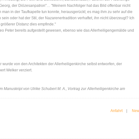
Georg, der Diözesanpatron"… "Meinem Nachfolger hat das Bild offenbar nicht
en man in der Taufkapelle tun konnte, herausgerückt; es mag ihm zu sehr auf die
ein oder hat der Stil, der Nazarenertradition verhaftet, ihn nicht überzeugt? Ich
größerer Distanz dies empfinde."
eo Peter bereits aufgestellt gewesen, ebenso wie das Allerheiligengemälde und
r wurde von den Architekten der Allerheiligenkirche selbst entworfen, der
rt Welker verziert.
anuskript von Ulrike Schubert M. A., Vortrag zur Allerheiligenkirche am
Anfahrt
|
New