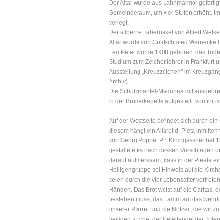
Der Altar wurde aus Lahnmarmor gefertig
Gemeinderaum, um vier Stufen erhöht. I
verlegt.
Der silberne Tabernakel von Albert Welke
Altar wurde von Goldschmied Wernecke ha
Leo Peter wurde 1908 geboren, das Todes
Studium zum Zeichenlehrer in Frankfurt 
Ausstellung „Kreuzzeichen" im Kreuzgang
Archiv).
Die Schutzmantel-Madonna mit ausgebreit
in der Brüderkapelle aufgestellt, von ihr 
Auf der Westseite befindet sich durch ein
diesem hängt ein Altarbild: Pieta inmitt
von Georg Poppe. Pfr. Kirchgässner hat 1
gestaltete es nach dessen Vorschlägen un
darauf aufmerksam, dass in der Pieata ei
Heiligengruppe sei Hinweis auf die Kirch
seien durch die vier Lebensalter vertreten
Händen. Das Brot weist auf die Caritas, 
bestehen muss, das Lamm auf das wehrlo
unserer Pfarrei und die Notzeit, die wir 
heiligen Kirche, der Geleitengel der Tote