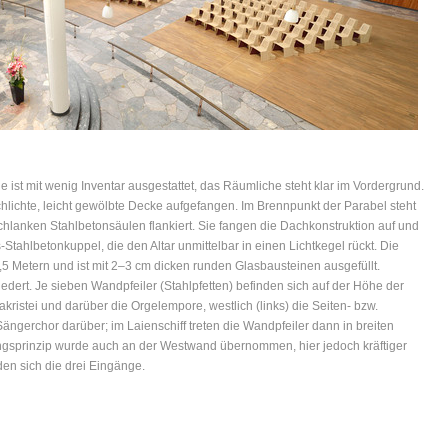
ist mit wenig Inventar ausgestattet, das Räumliche steht klar im Vordergrund.
lichte, leicht gewölbte Decke aufgefangen. Im Brennpunkt der Parabel steht
 schlanken Stahlbetonsäulen flankiert. Sie fangen die Dachkonstruktion auf und
Stahlbetonkuppel, die den Altar unmittelbar in einen Lichtkegel rückt. Die
5 Metern und ist mit 2–3 cm dicken runden Glasbausteinen ausgefüllt.
dert. Je sieben Wandpfeiler (Stahlpfetten) befinden sich auf der Höhe der
Sakristei und darüber die Orgelempore, westlich (links) die Seiten- bzw.
ängerchor darüber; im Laienschiff treten die Wandpfeiler dann in breiten
ngsprinzip wurde auch an der Westwand übernommen, hier jedoch kräftiger
en sich die drei Eingänge.