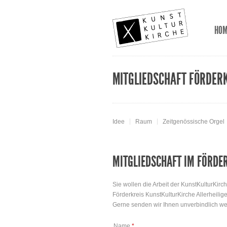
HO
MITGLIEDSCHAFT FÖRDER
Idee
Raum
Zeitgenössische Orgel
MITGLIEDSCHAFT IM FÖRDE
Sie wollen die Arbeit der KunstKulturKirch
Förderkreis KunstKulturKirche Allerheilig
Gerne senden wir Ihnen unverbindlich wei
Name
*